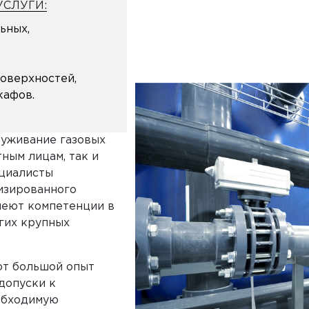
СЛУГИ:
ьных,
оверхностей,
кафов.
уживание газовых
ным лицам, так и
ециалисты
изированного
меют компетенции в
гих крупных
ют большой опыт
допуски к
обходимую