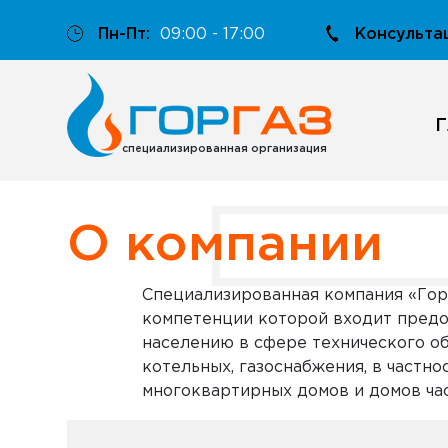
Пн-Пт:
09:00 - 17:00
Консульта
Г
специализированная организация
О компании
Специализированная компания «ГорГ
компетенции которой входит предо
населению в сфере технического о
котельных, газоснабжения, в частн
многоквартирных домов и домов час