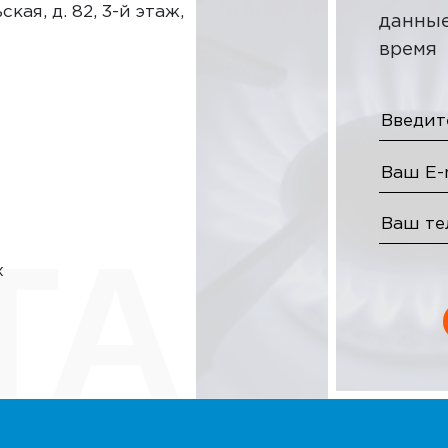
кая, д. 82, 3-й этаж,
данные
время
ТАК
х