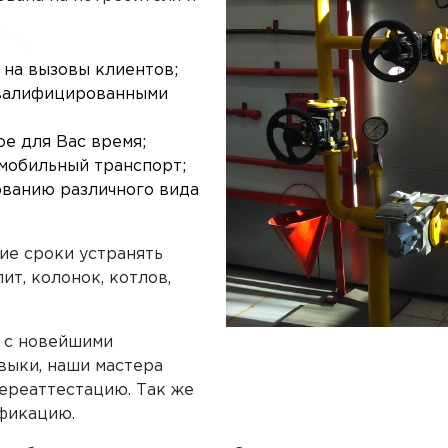
на вызовы клиентов;
квалифицированными
е для Вас время;
мобильный транспорт;
ованию различного вида
ие сроки устранять
т, колонок, котлов,
ь с новейшими
выки, наши мастера
ереаттестацию. Так же
фикацию.