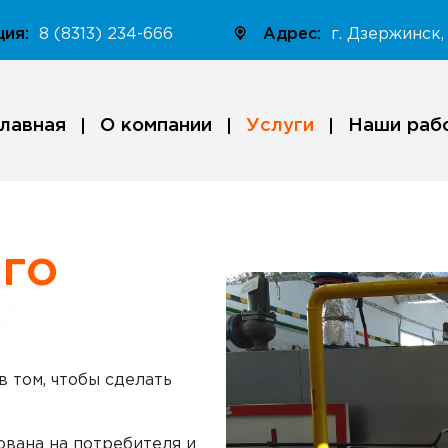
ция:
8 (8313) 234-666
Адрес:
г. Дзержинск, 
лавная
О компании
Услуги
Наши раб
ого
я
 том, чтобы сделать
ована на потребителя и